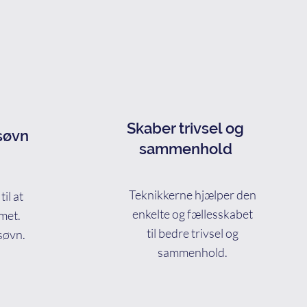
Skaber trivsel og
søvn
sammenhold
Teknikkerne hjælper den
il at
enkelte og fællesskabet
met.
til bedre trivsel og
søvn.
sammenhold.