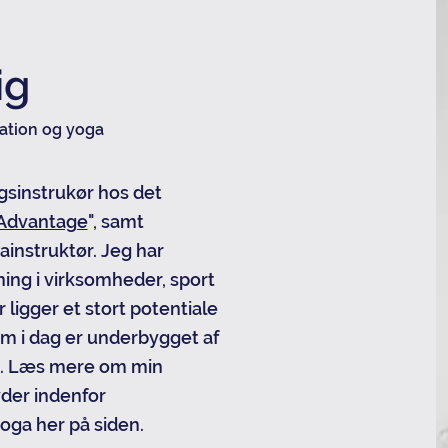
ig
tation og yoga
gsinstrukør hos det
Advantage
", samt
gainstruktør. Jeg har
ing i virksomheder, sport
ligger et stort potentiale
om i dag er underbygget af
g. Læs mere om min
yder indenfor
oga her på siden.