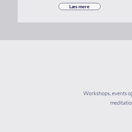
Læs mere
Workshops, events og 
meditation