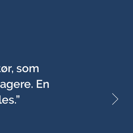
tør, som
tagere. En
es.”