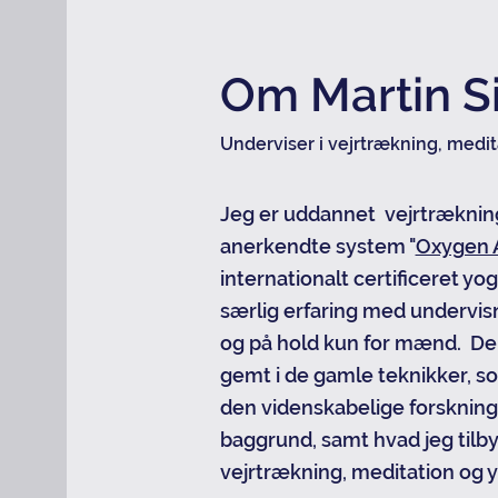
Om Martin S
Underviser i vejrtrækning, medi
Jeg er uddannet vejrtræknin
anerkendte system "
Oxygen 
internationalt certificeret yo
særlig erfaring med undervisn
og på hold kun for mænd. Der 
gemt i de gamle teknikker, s
den videnskabelige forsknin
baggrund, samt hvad jeg tilb
vejrtrækning, meditation og y