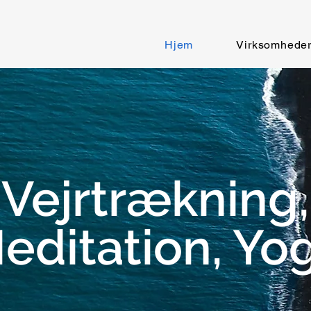
Hjem
Virksomhede
Vejrtrækning,
editation, Yo